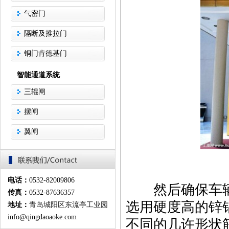
气密门
隔断及推拉门
铜门肯德基门
智能通道系统
三辊闸
摆闸
翼闸
电话：
0532-82009806
然后确保车辆
传真：
0532-87636357
选用硬度高的锌
地址：
青岛城阳区东流亭工业园
info@qingdaoaoke.com
不同的几许形状